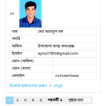
১০
নাম
মোঃ আয়নুল হক
পদবি
অফিস
উপজেলা স্বাস্থ্য কমপ্লেক্স
ইমেইল
aynul1985
@gmail.com
ফোন (অফিস)
ফোন (বাসা)
মোবাইল
০১৭২৬৯৭৭৯৬৫
ভিকার্ড ডাউনলোড করুন
•
দেখুন
১
২
৩
৪
৫
পরবর্তী
🡲
পৃষ্ঠায় যান