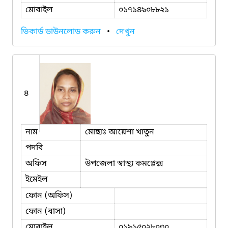
মোবাইল
০১৭১৪৯০৮৮২১
ভিকার্ড ডাউনলোড করুন
•
দেখুন
৪
নাম
মোছাঃ আয়েশা খাতুন
পদবি
অফিস
উপজেলা স্বাস্থ্য কমপ্লেক্স
ইমেইল
ফোন (অফিস)
ফোন (বাসা)
মোবাইল
০১৯১৫০২৮০৩০