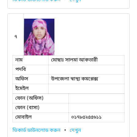
৭
নাম
মোছাঃ সালমা আকতারী
পদবি
অফিস
উপজেলা স্বাস্থ্য কমপ্লেক্স
ইমেইল
ফোন (অফিস)
ফোন (বাসা)
মোবাইল
০১৭৮৫২৫৫৬১১
ভিকার্ড ডাউনলোড করুন
•
দেখুন