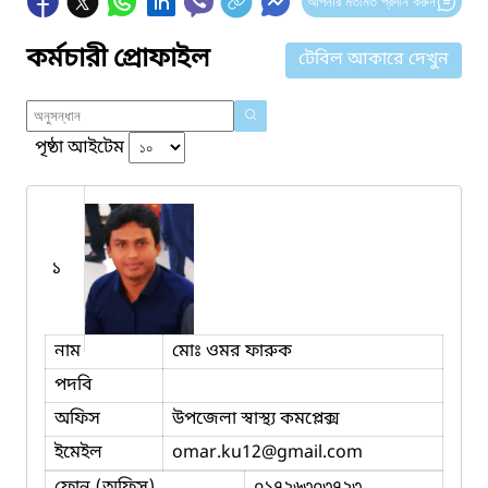
আপনার মতামত প্রদান করুন
কর্মচারী প্রোফাইল
টেবিল আকারে দেখুন
পৃষ্ঠা আইটেম
১
নাম
মোঃ ওমর ফারুক
পদবি
অফিস
উপজেলা স্বাস্থ্য কমপ্লেক্স
ইমেইল
omar.ku12
@gmail.com
ফোন (অফিস)
০১৭২৬৩০৩৭২৩