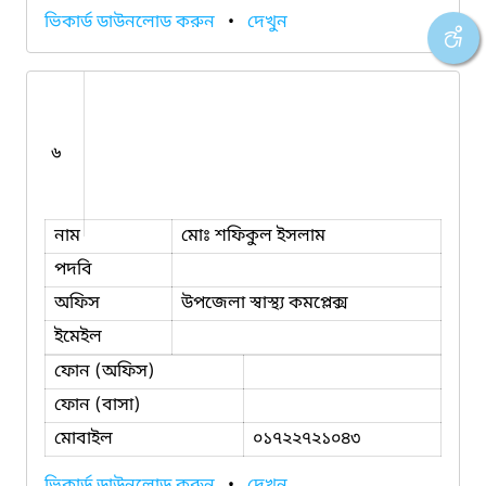
ভিকার্ড ডাউনলোড করুন
•
দেখুন
৬
নাম
মোঃ শফিকুল ইসলাম
পদবি
অফিস
উপজেলা স্বাস্থ্য কমপ্লেক্স
ইমেইল
ফোন (অফিস)
ফোন (বাসা)
মোবাইল
০১৭২২৭২১০৪৩
ভিকার্ড ডাউনলোড করুন
•
দেখুন