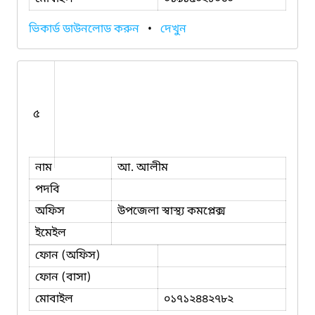
ভিকার্ড ডাউনলোড করুন
•
দেখুন
৫
নাম
আ. আলীম
পদবি
অফিস
উপজেলা স্বাস্থ্য কমপ্লেক্স
ইমেইল
ফোন (অফিস)
ফোন (বাসা)
মোবাইল
০১৭১২৪৪২৭৮২