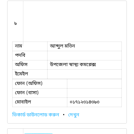
৯
নাম
আব্দুল মতিন
পদবি
অফিস
উপজেলা স্বাস্থ্য কমপ্লেক্স
ইমেইল
ফোন (অফিস)
ফোন (বাসা)
মোবাইল
০১৭১২৩১৪৩৯৩
ভিকার্ড ডাউনলোড করুন
•
দেখুন