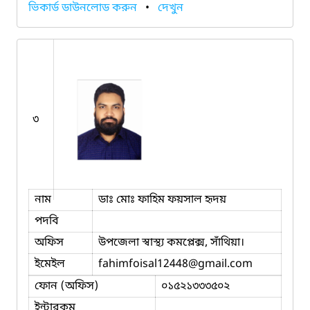
ভিকার্ড ডাউনলোড করুন
•
দেখুন
৩
নাম
ডাঃ মোঃ ফাহিম ফয়সাল হৃদয়
পদবি
অফিস
উপজেলা স্বাস্থ্য কমপ্লেক্স, সাঁথিয়া।
ইমেইল
fahimfoisal12448
@gmail.com
ফোন (অফিস)
০১৫২১৩৩৩৫০২
ইন্টারকম