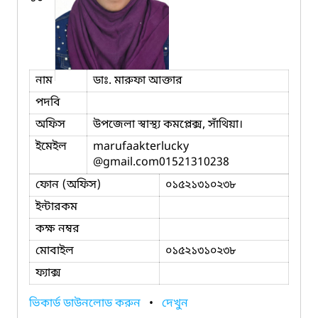
নাম
ডাঃ. মারুফা আক্তার
পদবি
অফিস
উপজেলা স্বাস্থ্য কমপ্লেক্স, সাঁথিয়া।
ইমেইল
marufaakterlucky
@gmail.com01521310238
ফোন (অফিস)
০১৫২১৩১০২৩৮
ইন্টারকম
কক্ষ নম্বর
মোবাইল
০১৫২১৩১০২৩৮
ফ্যাক্স
ভিকার্ড ডাউনলোড করুন
•
দেখুন