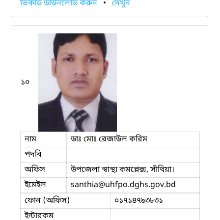
ভিকার্ড ডাউনলোড করুন
•
দেখুন
১০
নাম
ডাঃ মোঃ রেজাউল করিম
পদবি
অফিস
উপজেলা স্বাস্থ্য কমপ্লেক্স, সাঁথিয়া।
ইমেইল
santhia
@uhfpo.dghs.gov.bd
ফোন (অফিস)
০১৭১৪৭৯৩৮৩১
ইন্টারকম