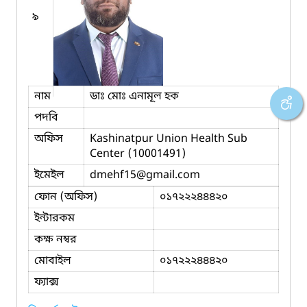
৯
নাম
ডাঃ মোঃ এনামূল হক
পদবি
অফিস
Kashinatpur Union Health Sub
Center (10001491)
ইমেইল
dmehf15
@gmail.com
ফোন (অফিস)
০১৭২২২৪৪৪২০
ইন্টারকম
কক্ষ নম্বর
মোবাইল
০১৭২২২৪৪৪২০
ফ্যাক্স