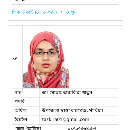
ভিকার্ড ডাউনলোড করুন
•
দেখুন
১৪
নাম
ডাঃ মোছাঃ তাজকিরা খাতুন
পদবি
অফিস
উপজেলা স্বাস্থ্য কমপ্লেক্স, সাঁথিয়া।
ইমেইল
tazkira01
@gmail.com
ফোন (অফিস)
০১৭০৭৫৬৯৮৮৭