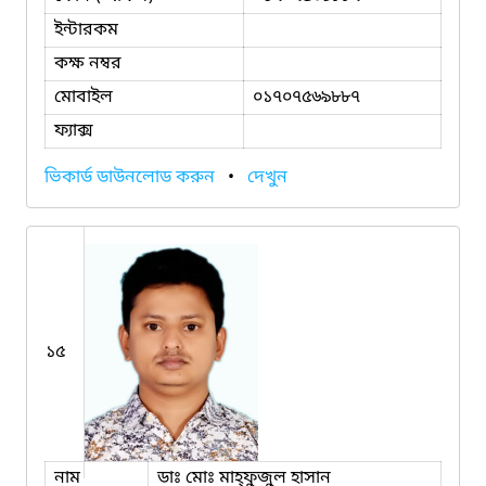
ইন্টারকম
কক্ষ নম্বর
মোবাইল
০১৭০৭৫৬৯৮৮৭
ফ্যাক্স
ভিকার্ড ডাউনলোড করুন
•
দেখুন
১৫
নাম
ডাঃ মোঃ মাহ্‌ফুজুল হাসান