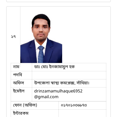
১৭
নাম
ডাঃ মোঃ ইনজামামুল হক
পদবি
অফিস
উপজেলা স্বাস্থ্য কমপ্লেক্স, সাঁথিয়া।
ইমেইল
drinzamamulhaque6952
@gmail.com
ফোন (অফিস)
০১৭০১০৩৬৮৭৩
ইন্টারকম