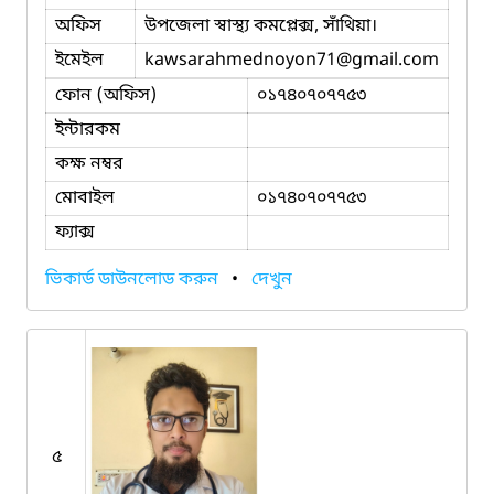
অফিস
উপজেলা স্বাস্থ্য কমপ্লেক্স, সাঁথিয়া।
ইমেইল
kawsarahmednoyon71
@gmail.com
ফোন (অফিস)
০১৭৪০৭০৭৭৫৩
ইন্টারকম
কক্ষ নম্বর
মোবাইল
০১৭৪০৭০৭৭৫৩
ফ্যাক্স
ভিকার্ড ডাউনলোড করুন
•
দেখুন
৫