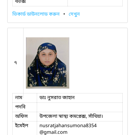
ফ্যাক্স
ভিকার্ড ডাউনলোড করুন
•
দেখুন
৭
নাম
ডাঃ নুসরাত জাহান
পদবি
অফিস
উপজেলা স্বাস্থ্য কমপ্লেক্স, সাঁথিয়া।
ইমেইল
nusratjahansumona8354
@gmail.com