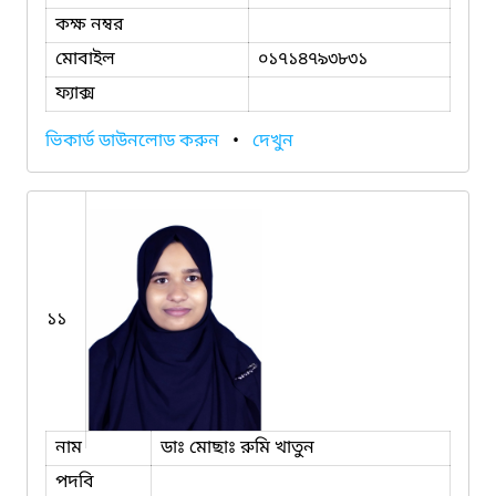
কক্ষ নম্বর
মোবাইল
০১৭১৪৭৯৩৮৩১
ফ্যাক্স
ভিকার্ড ডাউনলোড করুন
•
দেখুন
১১
নাম
ডাঃ মোছাঃ রুমি খাতুন
পদবি