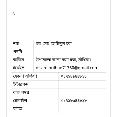
২
নাম
ডাঃ মোঃ আমিনুল হক
পদবি
অফিস
উপজেলা স্বাস্থ্য কমপ্লেক্স, সাঁথিয়া।
ইমেইল
dr.aminulhaq71780
@gmail.com
ফোন (অফিস)
০১৭১৮৯৪৪৮১৮
ইন্টারকম
কক্ষ নম্বর
মোবাইল
০১৭১৮৯৪৪৮১৮
ফ্যাক্স