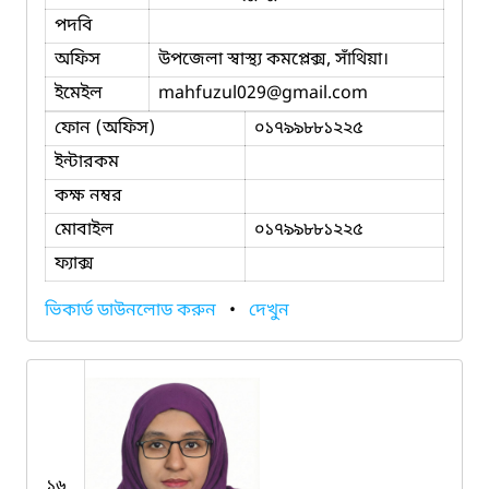
পদবি
অফিস
উপজেলা স্বাস্থ্য কমপ্লেক্স, সাঁথিয়া।
ইমেইল
mahfuzul029
@gmail.com
ফোন (অফিস)
০১৭৯৯৮৮১২২৫
ইন্টারকম
কক্ষ নম্বর
মোবাইল
০১৭৯৯৮৮১২২৫
ফ্যাক্স
ভিকার্ড ডাউনলোড করুন
•
দেখুন
১৬