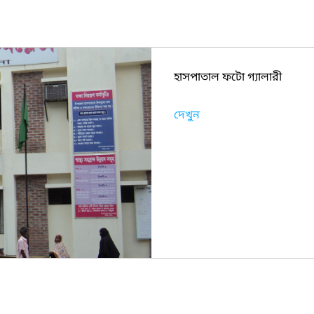
হাসপাতাল ফটো গ্যালারী
দেখুন