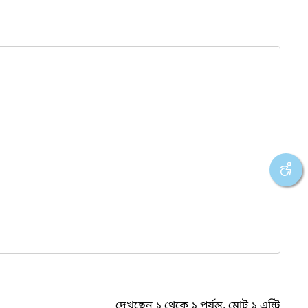
দেখছেন ১ থেকে ১ পর্যন্ত, মোট ১ এন্ট্রি