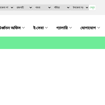
দেখুন
র্ধ্বতন অফিস
ই-সেবা
গ্যালারি
যোগাযোগ