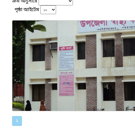
ক্রম অনুসারে
পৃষ্ঠা আইটেম
১